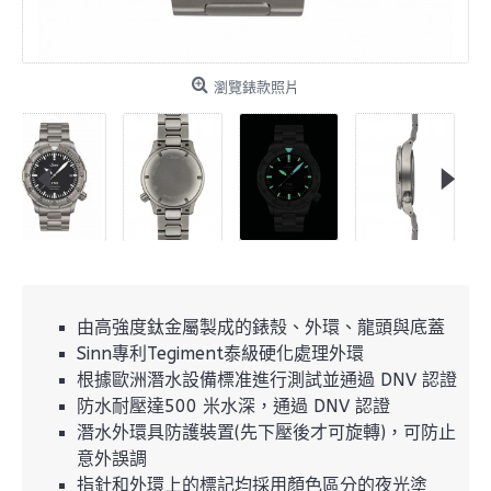
瀏覽錶款照片
由高強度鈦金屬製成的錶殼、外環、龍頭與底蓋
Sinn專利Tegiment泰級硬化處理外環
根據歐洲潛水設備標准進行測試並通過 DNV 認證
防水耐壓達500 米水深，通過 DNV 認證
潛水外環具防護裝置(先下壓後才可旋轉)，可防止
意外誤調
指針和外環上的標記均採用顏色區分的夜光塗