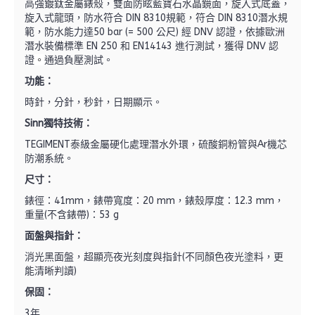
高強鍍鈦金屬錶殼，雙面防眩藍寶石水晶鏡面，旋入式底蓋，
旋入式龍頭，防水符合 DIN 8310規範，符合 DIN 8310潛水規
範，防水能力達50 bar (= 500 公尺) 經 DNV 認證，依據歐洲
潛水裝備標準 EN 250 和 EN14143 進行測試，獲得 DNV 認
證
。
通過負壓測試。
功能：
時針，分針，秒針，日期顯示。
Sinn
獨特技術：
TEGIMENT泰級金屬硬化處理潛水外環，硫酸銅粉管與Ar機芯
防潮系統。
尺寸：
錶徑：41mm，錶帶寬度：20 mm，錶殼厚度：12.3 mm，
重量(不含錶帶)：53 g
面盤與指針：
消光黑面盤，超顯亮夜光刻度與指針(不同顏色夜光塗料，更
能清晰判讀)
保固
：
3年