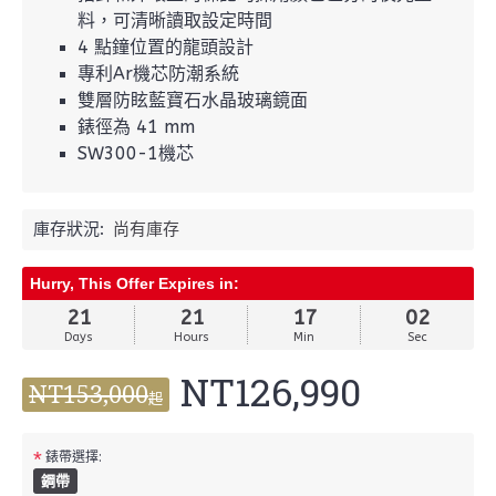
料，可清晰讀取設定時間
4 點鐘位置的龍頭設計
專利Ar機芯防潮系統
雙層防眩藍寶石水晶玻璃鏡面
錶徑為 41 mm
SW300-1機芯
庫存狀況:
尚有庫存
Hurry, This Offer Expires in:
21
21
17
01
Days
Hours
Min
Sec
NT126,990
NT153,000
起
*
錶帶選擇:
鋼帶