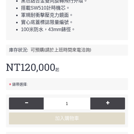
黑色鋁合金雙向旋轉飛行外環。
搭載SW510計時機芯。
軍規耐衝擊壓克力鏡面。
實心底蓋標誌限量編號。
100米防水，43mm錶徑。
庫存狀況:
可預購(請於上班時間來電洽詢)
NT120,000
起
*
錶帶選擇:
-
+
加入購物車