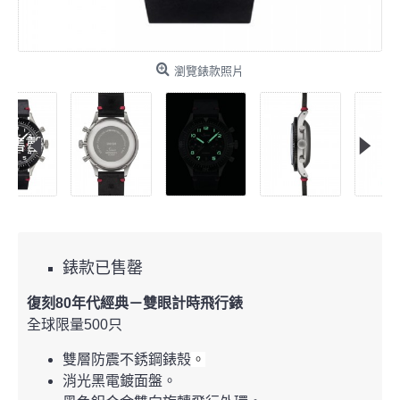
瀏覽錶款照片
錶款已售罄
復刻80年代經典
－
雙眼計時飛行錶
全球限量500只
雙層防震不銹鋼錶殼
。
消光黑電鍍面盤。