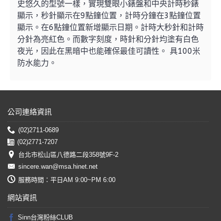
史悠久的型號一樣，實現雙眼小錶盤和中央計時秒錶
顯示，秒針顯示在9點鐘位置，計時分鐘在3點鐘位置
顯示。在6點鐘位置新增顯示日期。計時大秒針和計時
分針為亮紅色。而數字刻度，時針和分針均塗有白色
夜光，因此在黑暗中也能確保最佳可讀性。 具100米
防水能力。
公司連絡資訊
(02)2711-0689
(02)2771-7207
台北市松山區八德路二段358號9F-2
sincere.wan@msa.hinet.net
服務時間：平日AM 9:00~PM 6:00
網站資訊
Sinn台灣粉絲CLUB