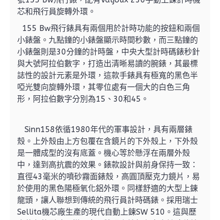
芯和飛行員旋轉外環。
155 Bw飛行錶具有兩個用於計時功能的按鈕和兩個
小錶盤。九點鐘的小錶盤顯示時間秒數，而三點鐘的
小錶盤則是30分鐘的計時盤，中央大型計時碼錶秒針
與大號阿拉伯數字，打造出清晰易讀的腕錶，其最標
誌性的設計元素是外環，這款手錶具有極寬的黑色半
啞光雙向旋轉外環，其零位處有一個大的白色三角
形，阿拉伯數字分別為15、30和45。
Sinn158依循1980年代的軍事設計，具有兩層錶
殼。上外殼由上方包覆在含鏡片的下外殼上，下外殼
是一體成型的沒有底蓋。機心等於懸浮在兩層外殼
中，達到高抗震的效果。錶款設計與前身保持一致：
直徑43毫米的噴砂霧面錶殼，高圓頂壓克力鏡片，易
於使用的黑色陽極氧化鋁外環。同樣舒適的大型上鍊
龍頭，讓人聯想到傳統的飛行員計時碼錶。採用瑞士
Sellita機芯廠生產的現代自動上鍊SW 510。這與歷