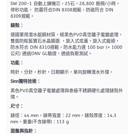
SW 200-1 自動上鍊機芯，25石，28,800 振頻/小時，
停秒功能， 防震符合DIN 8308規範，防磁符合 DIN
8309規範。
錶殼：
德國軍用潛水艇鋼材質，經黑色PVD真空離子電鍍處理，
雙面防眩藍寶石水晶鏡面 ，旋入式底蓋，旋入式龍頭，
防水符合 DIN 8310規範，防水能力達 100
bar
(= 1000
公尺) 通過DNV GL驗證，通過負壓測試。
功能：
時針，分針，秒針，日期顯示，單向旋轉潛水外環。
Sinn
獨特技術：
黑色PVD真空離子電鍍處理與泰級不銹鋼硬化處理錶殼外
環。
尺寸：
錶徑：44 mm，錶帶寬度：22 mm，錶殼厚度：14.3
mm，重量(不含錶帶)：113 g
面盤與指針：