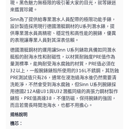
現。黑色魅力無極限的吸引著大家的目光，就等錶迷
來鑑賞珍藏。
Sinn為了提供給專業潛水人員配帶的極限功能手錶，
設計製造採用現行德國潛艇鋼材的U系列潛水錶，提
供專業潛水員高精密、穩定性和高性能的腕錶，優異
的表現讓專業人員對其深表信賴。
德國潛艇鋼材的運用讓Sinn U系列錶款具備如同潛水
艇般的耐海水性和耐磁性，以材質耐蝕度PRE值作為
量測標準，能夠耐受海水腐蝕的材質，PRE值必須在
32以上，一般腕錶錶殼所使用的316L不銹鋼，其防蝕
PRE測試值只有26，通常在浸泡過海水後仍然需要清
洗乾淨，不然會受到海水腐蝕，但Sinn U系列腕錶採
用德國212A級U31與U32潛艦同級的高張力鋼材製作
錶殼，PRE值高達38，不僅防磁，保持腕錶的強固，
而且若需長時間泡海水，也都不用擔心。
規格說明
機芯：