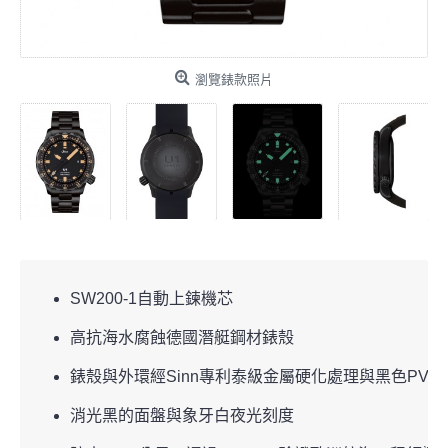
瀏覽錶款照片
SW200-1自動上鍊機芯
高抗海水腐蝕德國潛艇鋼材錶殼
錶殼與外環經Sinn專利泰級金屬硬化處理與黑色PVD
消光黑的面盤與象牙白夜光刻度