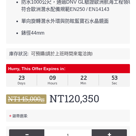
防水1000公尺，通過DNV GL驗證歐洲航海工程領導公司
符合歐洲潛水配備規範EN250 / EN14143
單向旋轉潛水外環與防眩藍寶石水晶鏡面
錶徑44mm
庫存狀況:
可預購(請於上班時間來電洽詢)
Hurry, This Offer Expires in:
23
09
22
52
Days
Hours
Min
Sec
NT120,350
NT145,000
起
*
錶帶選擇:
-
+