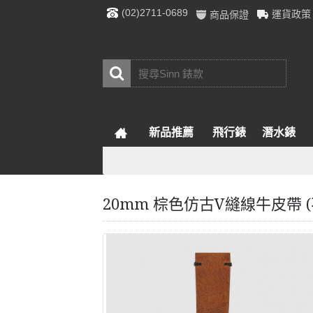
(02)2711-0689
運貨政策
商品保證
新品推薦
飛行錶
潛水錶
20mm 棕色仿古V縫線牛皮帶 