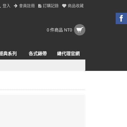
登入
會員註冊
訂購記錄
商品收藏
0 件商品 NT0
經典系列
各式錶帶
總代理官網