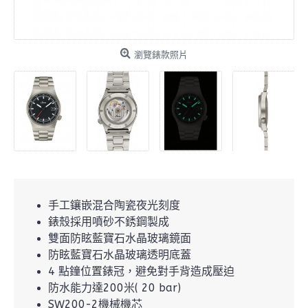
瀏覽錶款照片
手工鑲嵌混合陶瓷夜光刻度
錶殼採用噴砂不銹鋼製成
雙面防眩藍寶石水晶玻璃鏡面
防眩藍寶石水晶玻璃透明底蓋
4 點鐘位置錶冠，避免對手背造成壓迫
防水能力達200米( 20 bar)
SW200-2機械機芯