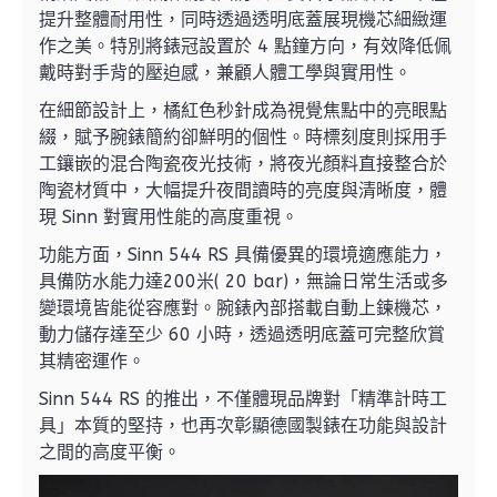
提升整體耐用性，同時透過透明底蓋展現機芯細緻運
作之美。特別將錶冠設置於 4 點鐘方向，有效降低佩
戴時對手背的壓迫感，兼顧人體工學與實用性。
在細節設計上，橘紅色秒針成為視覺焦點中的亮眼點
綴，賦予腕錶簡約卻鮮明的個性。時標刻度則採用手
工鑲嵌的混合陶瓷夜光技術，將夜光顏料直接整合於
陶瓷材質中，大幅提升夜間讀時的亮度與清晰度，體
現 Sinn 對實用性能的高度重視。
功能方面，Sinn 544 RS 具備優異的環境適應能力，
具備防水能力達200米( 20 bar)，無論日常生活或多
變環境皆能從容應對。腕錶內部搭載自動上鍊機芯，
動力儲存達至少 60 小時，透過透明底蓋可完整欣賞
其精密運作。
Sinn 544 RS 的推出，不僅體現品牌對「精準計時工
具」本質的堅持，也再次彰顯德國製錶在功能與設計
之間的高度平衡。