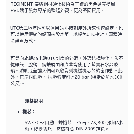
TEGIMENT 泰級鋼材硬化技術為基礎的黑色硬質塗層
PVD賦予腕錶專業的整體外觀，更為堅固實用。
UTC第二地時區可以運用24小時刻度外環來快速設定，也
可以使用傳統的龍頭來設定第二地橘色UTC指針，兩種時
區設置方式。
可雙向旋轉24小時UTC刻度的外環，外環結構強化，永不
從錶殼上脫落。腕錶鏡面和底蓋均使用了藍寶石水晶玻
璃。透明底蓋讓人們可以欣賞到機械機芯的精密作動。此
外，它還耐低壓， 抗壓強度可達20 bar (相當於防水200
公尺)。
規格說明
機芯：
SW330-2自動上鍊機芯，25石，28,800 振頻/小
時，停秒功能，防磁符合 DIN 8309規範。