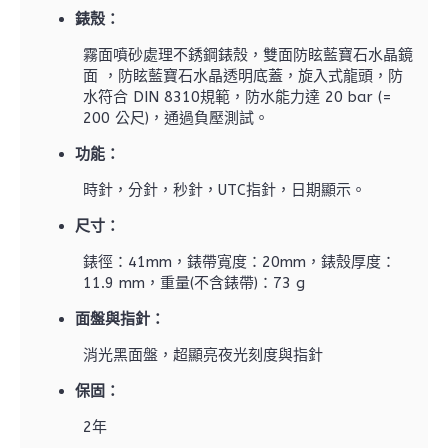
錶殼：
霧面噴砂處理不銹鋼錶殼，雙面防眩藍寶石水晶鏡
面 ，防眩藍寶石水晶透明底蓋，旋入式龍頭，防
水符合 DIN 8310規範，防水能力達 20
bar
(=
200 公尺)，通過負壓測試。
功能：
時針，分針，秒針，UTC指針，日期顯示。
尺寸：
錶徑：41mm，錶帶寬度：20mm，錶殼厚度：
11.9 mm，重量(不含錶帶)：73 g
面盤與指針：
消光黑面盤，超顯亮夜光刻度與指針
保固：
2年