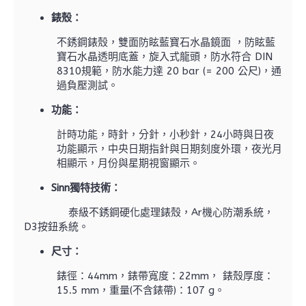
錶殼：
不銹鋼錶殼，雙面防眩藍寶石水晶鏡面 ，防眩藍
寶石水晶透明底蓋，旋入式龍頭，防水符合 DIN
8310規範，防水能力達 20 bar (= 200 公尺)，通
過負壓測試。
功能：
計時功能，時針，分針，小秒針，24小時與日夜
功能顯示，中央日期指針與日期刻度外環，夜光月
相顯示，月份與星期視窗顯示。
Sinn
獨特技術
：
​
泰級不銹鋼硬化處理錶殼，Ar機心防潮系統，
D3按鈕系統。
尺寸：
錶徑：44mm，錶帶寬度：22mm， 錶殼厚度：
15.5 mm，重量(不含錶帶)：107 g。