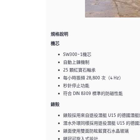
規格說明
機芯
SW300-1機芯
自動上鍊機制
25 顆紅寶石軸承
每小時振頻 28,800 次（4 Hz）
秒針停止功能
符合 DIN 8309 標準的防磁性能
錶殼
錶殼採用來自退役潛艇 U15 的德國潛
潛水外環同樣採用退役潛艇 U15 的德
錶面使用雙面防眩藍寶石水晶玻璃
錶冠可旋入式設計