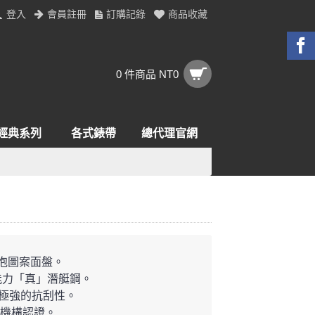
登入
會員註冊
訂購記錄
商品收藏
0 件商品 NT0
經典系列
各式錶帶
總代理官網
氣泡圖案面盤。
能力「真」潛艇鋼。
具極強的抗刮性。
立機構認證。