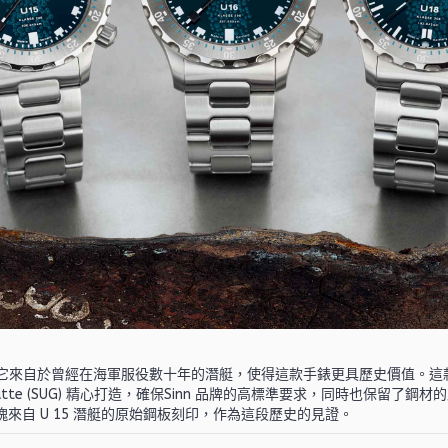
，它來自於曾經在海軍服役數十年的潛艇，使得這款手錶更具歷史價值。
 GmbH Glashütte (SUG) 精心打造，確保Sinn 品牌的高標準要求，同
來自 U 15 潛艇的原始鋼板刻印，作為這段歷史的見證。