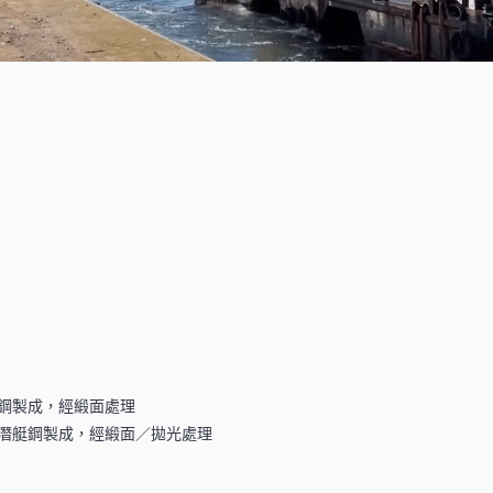
艇鋼製成，經緞面處理
國潛艇鋼製成，經緞面／拋光處理