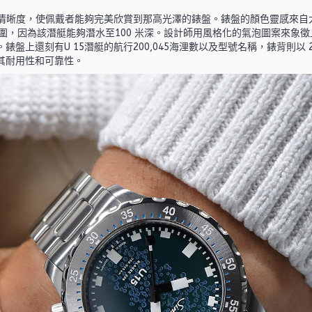
致的清晰度，使佩戴者能夠完美欣賞到那高光澤的錶盤。錶盤的顏色靈感來
行範圍，因為該潛艇能夠潛水至100 米深。設計師用風格化的氣泡圖案來
盤上還刻有U 15潛艇的航行200,045海浬數以及型號名稱，錶背則以 
其耐用性和可靠性。