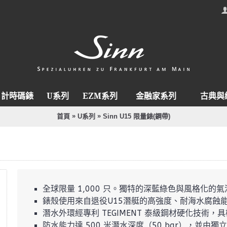
計時碼錶
U系列
EZM系列
金融家系列
古典與
»
»
首頁
U系列
Sinn U15 限量錶(鋼帶)
全球限量 1,000 只。獨特的深藍綠色與風格化的
錶殼使用來自退役U15潛艇的高強度、耐海水腐蝕
潛水外環經專利 TEGIMENT 泰級鋼材硬化技術，
防水能力達 500 米潛水深度（50 bar），並由獨