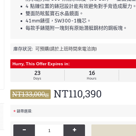
4 點鐘位置的錶冠設計能有效避免對手背造成壓力
雙面防眩藍寶石水晶鏡面。
41mm錶徑，SW300-1機芯。
每款手錶隨附一塊刻有原始潛艇鋼材的鋼板塊。
庫存狀況:
可預購(請於上班時間來電洽詢)
Hurry, This Offer Expires in:
23
16
Days
Hours
NT110,390
NT133,000
起
*
錶帶選擇:
-
+