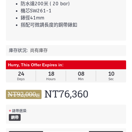
防水達200米 ( 20 bar)
機芯SW261-1
錶徑41mm
搭配可微調長度的鋼帶錶釦
庫存狀況:
尚有庫存
Hurry, This Offer Expires in:
24
18
08
10
Days
Hours
Min
Sec
NT76,360
NT92,000
起
*
錶帶選擇:
鋼帶