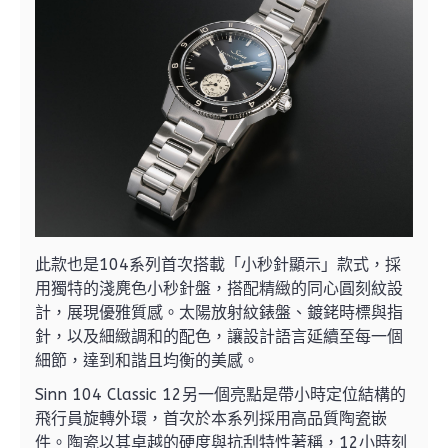
此款也是104系列首次搭載「小秒針顯示」款式，採
用獨特的淺麂色小秒針盤，搭配精緻的同心圓刻紋設
計，展現優雅質感。太陽放射紋錶盤、鍍銠時標與指
針，以及細緻調和的配色，讓設計語言延續至每一個
細節，達到和諧且均衡的美感。
Sinn 104 Classic 12另一個亮點是帶小時定位結構的
飛行員旋轉外環，首次於本系列採用高品質陶瓷嵌
件。陶瓷以其卓越的硬度與抗刮特性著稱，12小時刻