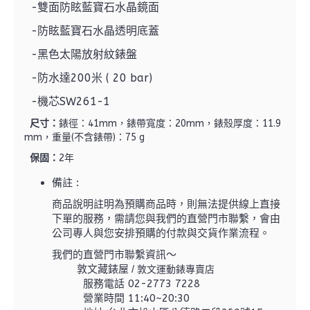
-雙面防眩藍寶石水晶鏡面
-防眩藍寶石水晶透明底蓋
-黑色太陽放射紋錶盤
-防水達200米 ( 20 bar)
-機芯SW261-1
尺寸：
錶徑：41mm，錶帶寬度：20mm，錶殼厚度：11.9
mm，重量(不含錶帶)：75 g
保固：
2年
備註 :
商品說明註明為預購商品時，則無法提供線上直接
下單的服務，需請您與我們的直營門市聯繫，
會由
公司專人與您安排預購的付款與交貨作業流程。
我們的直營門市聯繫資訊～
敦文藏錶屋 /
敦文運動錶專賣店
服務電話 02-2773 7228
營業時間 11:40~20:30