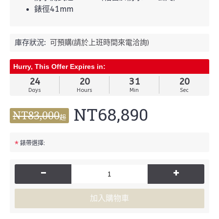
錶徑41mm
庫存狀況:
可預購(請於上班時間來電洽詢)
Hurry, This Offer Expires in:
24
20
31
19
Days
Hours
Min
Sec
NT68,890
NT83,000
起
*
錶帶選擇:
-
+
加入購物車