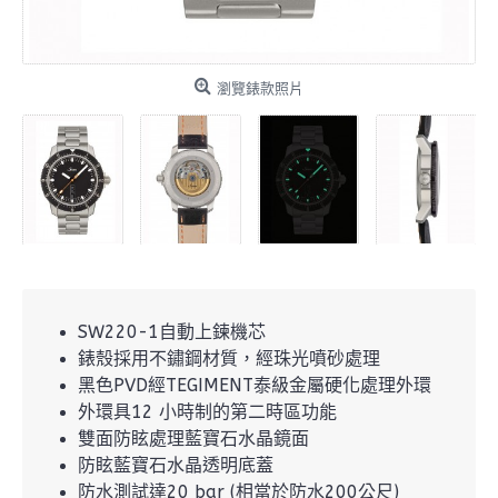
瀏覽錶款照片
SW220-1自動上鍊機芯
錶殼採用不鏽鋼材質，經珠光噴砂處理
黑色PVD經TEGIMENT泰級金屬硬化處理外環
外環具12 小時制的第二時區功能
雙面防眩處理藍寶石水晶鏡面
防眩藍寶石水晶透明底蓋
防水測試達20 bar (相當於防水200公尺)