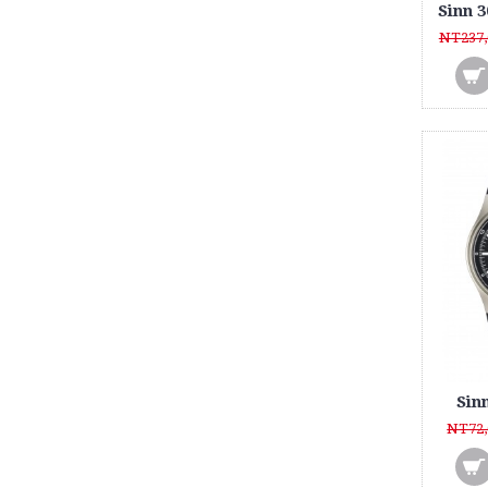
NT237,
Sin
NT72,