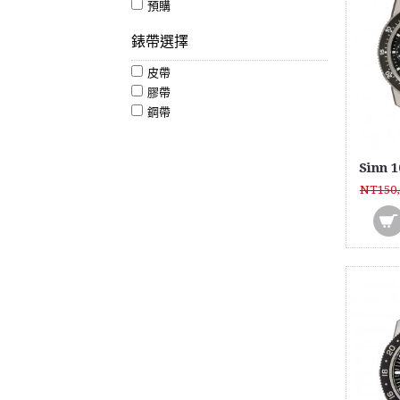
預購
錶帶選擇
皮帶
膠帶
鋼帶
NT150,