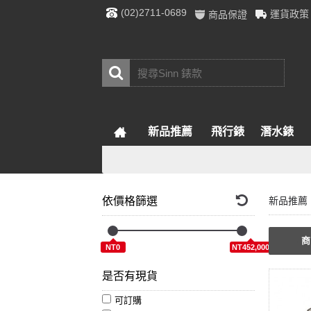
(02)2711-0689
運貨政策
商品保證
新品推薦
飛行錶
潛水錶
依價格篩選
新品推薦
商
NT0
NT452,000
是否有現貨
可訂購